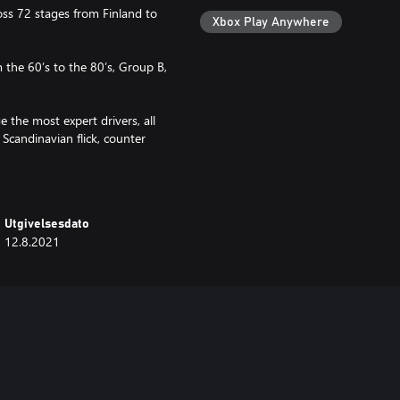
ross 72 stages from Finland to
Xbox Play Anywhere
 the 60’s to the 80’s, Group B,
e the most expert drivers, all
: Scandinavian flick, counter
eekly challenges.
Utgivelsesdato
s, with the integrated Photo and
12.8.2021