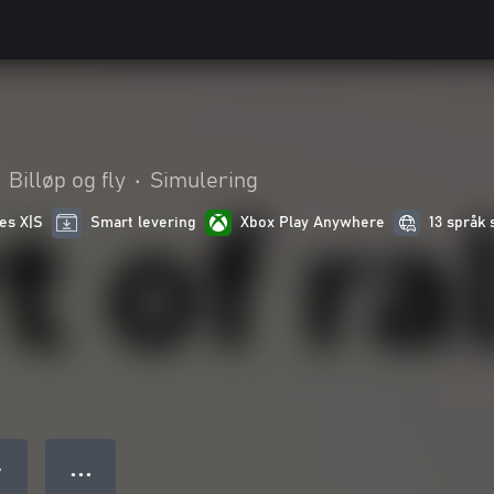
Billøp og fly
•
Simulering
ies X|S
Smart levering
Xbox Play Anywhere
13 språk
● ● ●