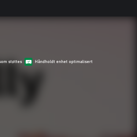
 som støttes
Håndholdt enhet optimalisert