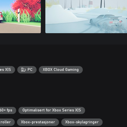
es X|S
PC
XBOX Cloud Gaming
60+ fps
Optimalisert for Xbox Series X|S
roller
Xbox-prestasjoner
Xbox-skylagringer