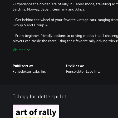
- Experience the golden era of rally in Career mode, travelling ac
Sardinia, Norway, Japan, Germany and Africa.
- Get behind the wheel of your favorite vintage cars, ranging from
Group S and Group A.
- From beginner-friendly options to driving modes that’ll challeng
players can tackle the races using their favorite rally driving tricks
steering, left foot braking, handbrake turns.
Vis mer
- Get your name at the top of the Leaderboard in our daily and w
Publisert av
Utviklet av
- Show off your driving skills, or simply your favourite landscape
Funselektor Labs Inc.
Funselektor Labs Inc.
Replay mode"
Tillegg for dette spillet