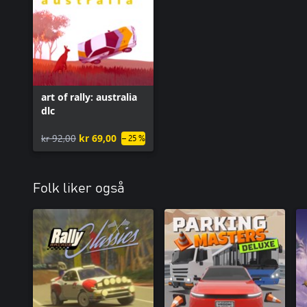
art of rally: australia
dlc
kr 92,00
kr 69,00
– 25 %
Folk liker også