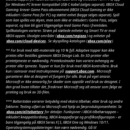
for Windows-PC krever kompatibel USB-C-kabel (selges separat). XBOX Cloud
Gaming: krever Game Pass-abonnement (XBOX Cloud Gaming er ikke
inkludert i Game Pass for PC) og støttet enhet (begge selges separat). Spill
som kan spilles via skyen, men som ikke er inkludert i Game Pass, selges
separat, og kan bli gjort tilgjengelige med Game Pass i fremtiden.
Spillkatalogen varierer. Strøm på støttede enheter og Smart TV-er med
XBOX-appen. Utvalgte områder (
xbox.com/regions
) og enheter på
xbox.com/cloud-devices
. Se skyspilling-katalogen (
xbox.com/play
)
** For bruk med ABS-materiale og 10 % fyll. Adaptive topper kan ikke
printes eller bestilles gjennom XBOX Design Lab. En 3D-printer eller
printetjeneste er nødvendig. Printekostnader kan variere avhengig av
printer eller tjeneste. Topper er kun for bruk med XBOX-kontrollere. Bruk
kun i samsvar med instruksjonene på
support.xbox.com
. Microsoft
garanterer ikke at designet vil fungere for alle. Bruk på eget ansvar.
Microsoft er ikke ansvarlig for skader som oppstår ved bruk av designet. I
den grad loven tillater det, fraskriver Microsoft seg alt ansvar som følge av
printing og bruk av 3D-filen.
*** Batteritiden varierer betydelig med ekstra tilbehør, etter bruk og andre
faktorer. Testing utført av Microsoft ved hjelp av førproduksjonsenheter. Se
xbox.com/elitebattery
for detaljer. Funksjoner i XBOX-tilbehørsappen –
inkludert knappetilordning, XBOX-knappefarge og profilkonfigurasjon – er
bare tilgjengelig på XBOX Series X|S, XBOX One og Windows 10/11.
Operativsystemoppdateringer: kan være nødvendig. Gå til