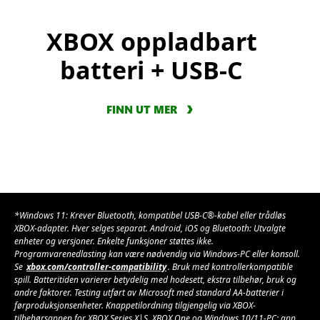
XBOX oppladbart
batteri + USB-C
FINN UT MER
*Windows 11: Krever Bluetooth, kompatibel USB-C®-kabel eller trådløs
XBOX-adapter. Hver selges separat. Android, iOS og Bluetooth: Utvalgte
enheter og versjoner. Enkelte funksjoner støttes ikke.
Programvarenedlasting kan være nødvendig via Windows-PC eller konsoll.
Se
xbox.com/controller-compatibility
. Bruk med kontrollerkompatible
spill. Batteritiden varierer betydelig med hodesett, ekstra tilbehør, bruk og
andre faktorer. Testing utført av Microsoft med standard AA-batterier i
førproduksjonsenheter. Knappetilordning tilgjengelig via XBOX-
tilbehørsappen for XBOX Series X|S, XBOX One og Windows 10/11-PC; app