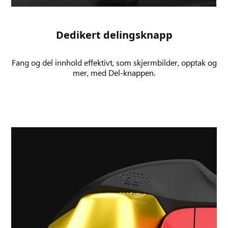
brukergrensesnitt
av
et
Dedikert delingsknapp
skjermbilde
og
Fang og del innhold effektivt, som skjermbilder, opptak og
spillklipp
mer, med Del-knappen.
under
opptak