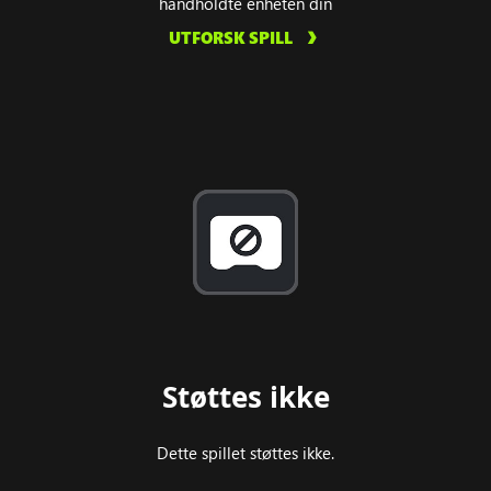
håndholdte enheten din
UTFORSK SPILL
Støttes ikke
Dette spillet støttes ikke.