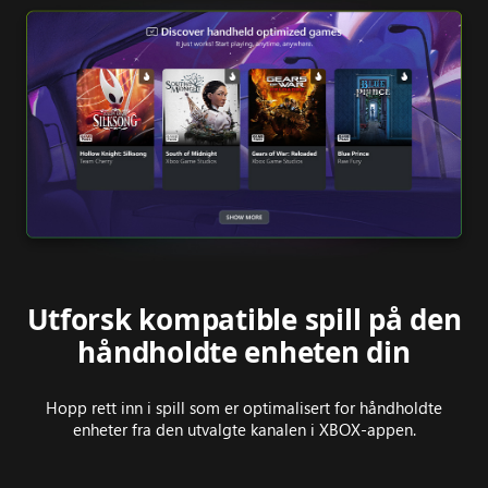
Utforsk kompatible spill på den
håndholdte enheten din
Hopp rett inn i spill som er optimalisert for håndholdte
enheter fra den utvalgte kanalen i XBOX-appen.