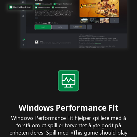
Windows Performance Fit
Windows Performance Fit hjelper spillere med å
forstå om et spill er forventet å yte godt på
enheten deres. Spill med «This game should play