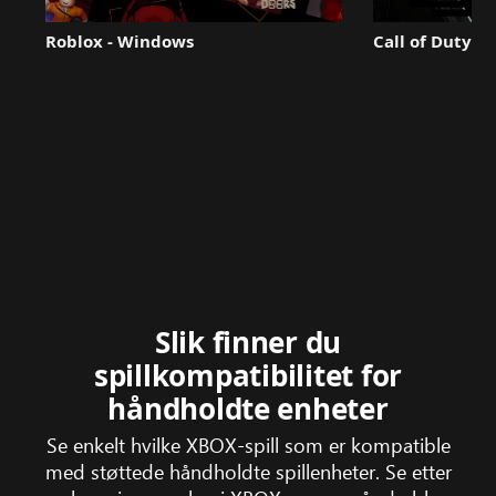
Roblox - Windows
Call of Duty®:
Slik finner du
spillkompatibilitet for
håndholdte enheter
Se enkelt hvilke XBOX-spill som er kompatible
med støttede håndholdte spillenheter. Se etter