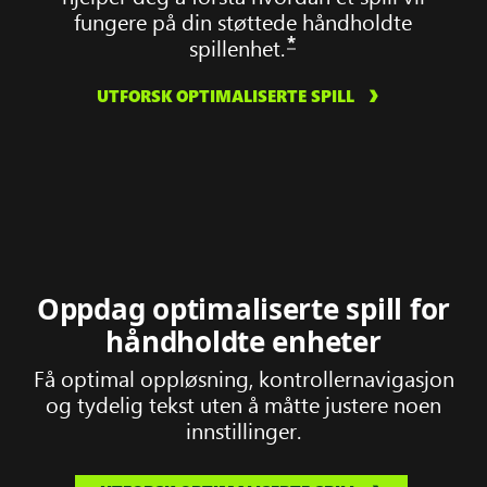
fungere på din støttede håndholdte
*
spillenhet.
UTFORSK OPTIMALISERTE SPILL
Oppdag optimaliserte spill for
håndholdte enheter
Få optimal oppløsning, kontrollernavigasjon
og tydelig tekst uten å måtte justere noen
innstillinger.