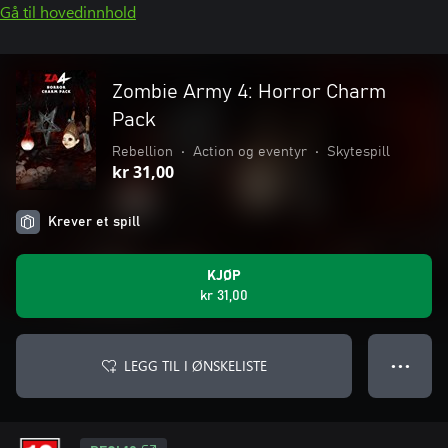
Gå til hovedinnhold
Zombie Army 4: Horror Charm
Pack
Rebellion
•
Action og eventyr
•
Skytespill
kr 31,00
Krever et spill
KJØP
kr 31,00
LEGG TIL I ØNSKELISTE
● ● ●