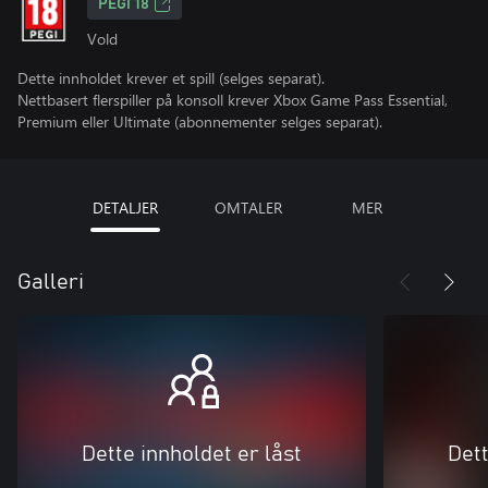
PEGI 18
Vold
Dette innholdet krever et spill (selges separat).
Nettbasert flerspiller på konsoll krever Xbox Game Pass Essential,
Premium eller Ultimate (abonnementer selges separat).
DETALJER
OMTALER
MER
Galleri
Dette innholdet er låst
Dett