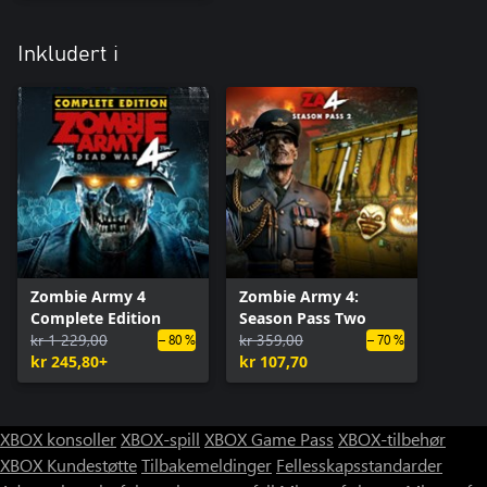
Inkludert i
Zombie Army 4
Zombie Army 4:
Complete Edition
Season Pass Two
kr 1 229,00
kr 359,00
– 80 %
– 70 %
kr 245,80+
kr 107,70
XBOX konsoller
XBOX-spill
XBOX Game Pass
XBOX-tilbehør
XBOX Kundestøtte
Tilbakemeldinger
Fellesskapsstandarder