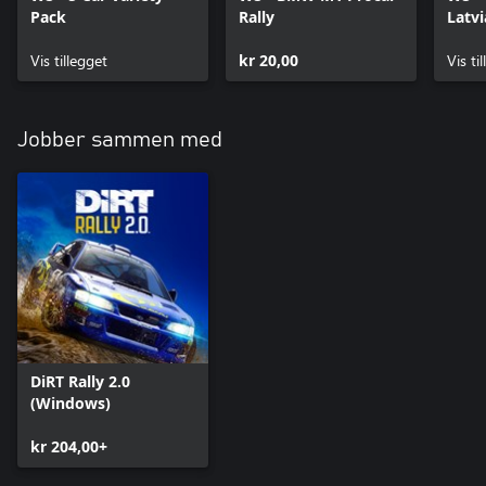
Pack
Rally
Latvi
Track
Vis tillegget
kr 20,00
Vis ti
Jobber sammen med
DiRT Rally 2.0
(Windows)
kr 204,00+