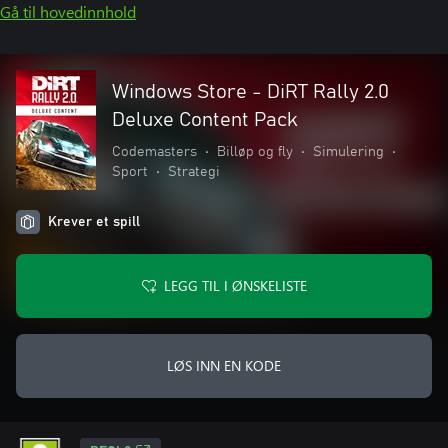
Gå til hovedinnhold
Windows Store - DiRT Rally 2.0
Deluxe Content Pack
Codemasters
•
Billøp og fly
•
Simulering
•
Sport
•
Strategi
Krever et spill
LEGG TIL I ØNSKELISTE
LØS INN EN KODE