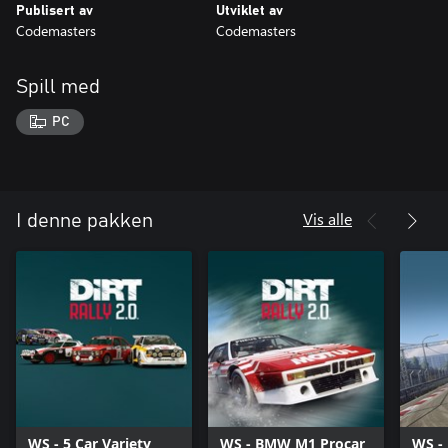
Publisert av
Utviklet av
Codemasters
Codemasters
Spill med
PC
Vis alle
I denne pakken
WS - 5 Car Variety
WS - BMW M1 Procar
WS - 