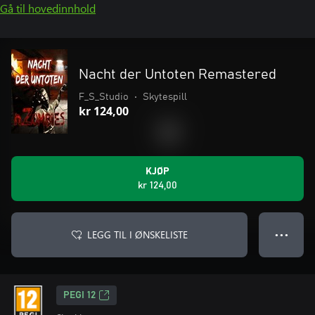
Gå til hovedinnhold
Nacht der Untoten Remastered
F_S_Studio
•
Skytespill
kr 124,00
KJØP
kr 124,00
LEGG TIL I ØNSKELISTE
● ● ●
PEGI 12