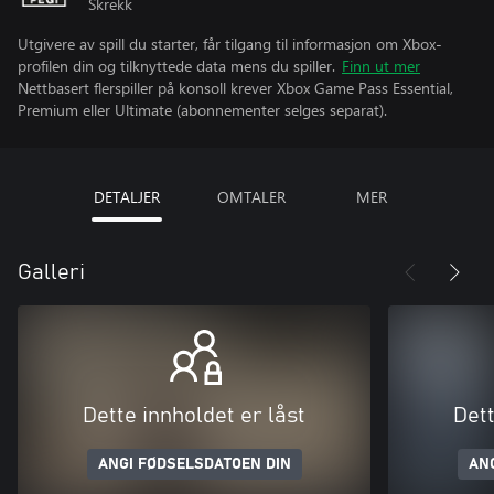
Skrekk
Utgivere av spill du starter, får tilgang til informasjon om Xbox-
profilen din og tilknyttede data mens du spiller.
Finn ut mer
Nettbasert flerspiller på konsoll krever Xbox Game Pass Essential,
Premium eller Ultimate (abonnementer selges separat).
DETALJER
OMTALER
MER
Galleri
Dette innholdet er låst
Dett
ANGI FØDSELSDATOEN DIN
AN