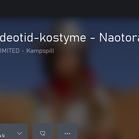
eotid-kostyme - Naotora
IMITED
•
Kampspill
● ● ●
 li