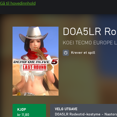
Gå til hovedinnhold
DOA5LR Rod
KOEI TECMO EUROPE L
Krever et spill
VELG UTGAVE
KJØP
DOA5LR Rodeotid-kostyme - Naotora
kr 11,80