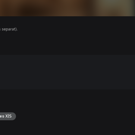
s separat).
es X|S