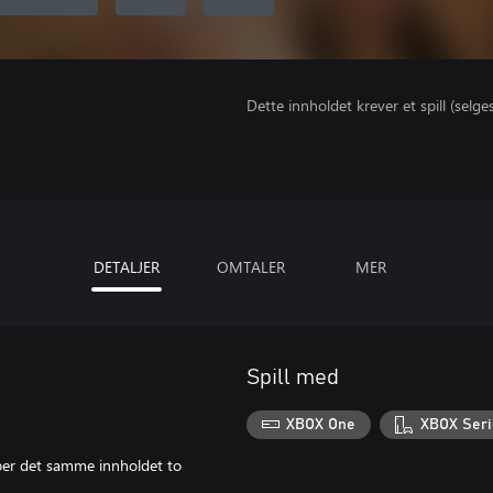
Dette innholdet krever et spill (selge
DETALJER
OMTALER
MER
Spill med
XBOX One
XBOX Seri
kjøper det samme innholdet to