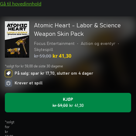
Gå til hovedinnhold
Atomic Heart - Labor & Science
Weapon Skin Pack
Focus Entertainment
•
Action og eventyr
•
Skytespill
kr 59,00
kr 41,30
*solgt for kr 59,00 de siste 30 dagene
På salg: spar kr 17,70, slutter om 4 dager
Krever et spill
KJØP
kr 59,00
kr 41,30
*solgt
for
kr