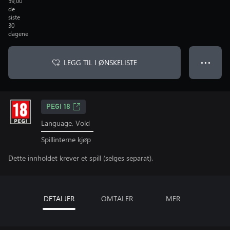
59,00
de
siste
30
dagene
LEGG TIL I ØNSKELISTE
● ● ●
PEGI 18
Language, Vold
Spillinterne kjøp
Dette innholdet krever et spill (selges separat).
DETALJER
OMTALER
MER