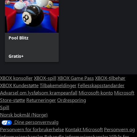
Pool Blitz
Gratis+
XBOX konsoller
XBOX-spill
XBOX Game Pass
XBOX-tilbehør
XBOX Kundestøtte
Tilbakemeldinger
Fellesskapsstandarder
Advarsel om lysfølsom krampeanfall
Microsoft-konto
Microsoft
Store-støtte
Returneringer
Ordresporing
Spill
Norsk bokmål (Norge)
Dine personvernvalg
Personvern for forbrukerhelse
Kontakt Microsoft
Personvern og
informasjonskapsler
Behandle informasjonskapsler
Vilkår for