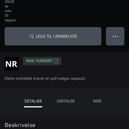
204,00
de
siste
30
dagene
LEGG TIL I ØNSKELISTE
● ● ●
IKKE VURDERT
Dette innholdet krever et spill (selges separat).
DETALJER
OMTALER
MER
Beskrivelse