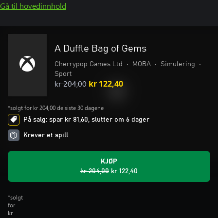
Gå til hovedinnhold
A Duffle Bag of Gems
Cherrypop Games Ltd
•
MOBA
•
Simulering
•
Sport
kr 204,00
kr 122,40
*solgt for kr 204,00 de siste 30 dagene
På salg: spar kr 81,60, slutter om 6 dager
Krever et spill
KJØP
kr 204,00
kr 122,40
*solgt
for
kr