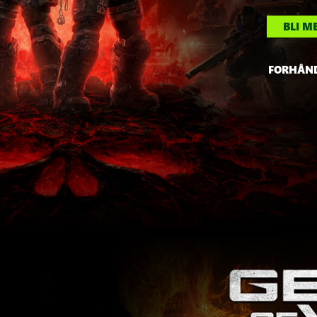
BLI M
FORHÅND