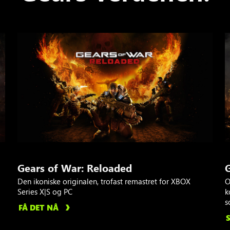
Gears of War: Reloaded
G
Den ikoniske originalen, trofast remastret for XBOX
O
Series X|S og PC
k
s
FÅ DET NÅ