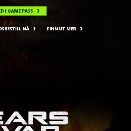
ED I GAME PASS
SBESTILL NÅ
FINN UT MER