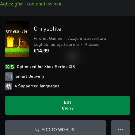
Aqbeż għall-kontenut ewlieni
Chrysolite
Firenut Games
•
Azzjoni u avventura
•
Logħob fuq pjattaforma
•
Klassiċi
€14.99
Optimized for Xbox Series X|S
Smart Delivery
4 Supported languages
BUY
€14.99
ADD TO WISHLIST
● ● ●