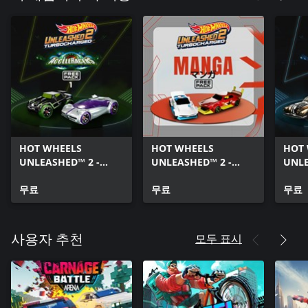
HOT WHEELS
HOT WHEELS
HOT
UNLEASHED™ 2 -
UNLEASHED™ 2 -
UNLE
AcceleRacers Free
Manga Free Pack
Acce
Pack 1
무료
무료
Pack
무료
모두 표시
사용자 추천