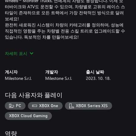
Wheels™ Monster Trucks, 연예계의 차량도 등장합니다. 이제 모
터바이크와 ATV도 운전할 수 있으며, 차량별로 고유의 레이스 스
타일이 존재하므로 모든 트랙에서 가장 전략적인 방식으로 달려
보세요!
완전히 새로워진 시스템이 차량의 카테고리를 정의하며, 성능에
직접적인 영향을 주는 차량별 전용 스킬 트리로 업그레이드할 수
있습니다. 독보적인 차를 만들어보세요!
새로운 고향
자세히 표시
도시 외곽의 주택 뒷마당에도, 거친 서부 마을의 미니 골프 코스
에도, 가장 아름다운 환경이 트랙을 둘러쌉니다!
5개의 신규 지역을 방문하고, 비법을 터득하다 보면 그 지역에서
게시자
개발자
출시 날짜
도, 시상대 위에서도 고향에 온듯한 편안한 느낌이 들 겁니다.
Milestone S.r.l.
Milestone S.r.l.
2023. 10. 18.
새로운 지형은 레이스를 더욱 짜릿하고 도전적으로 만들 새로운
요소입니다. 풀, 모래 등의 지형이 차량 제어에 직접적인 영향을
미칩니다. 차량을 선택할 때 고려해야 하는 요소죠. 이제 전략적
다음 사용자와 플레이
인 플레이가 더욱 중요해졌습니다!
PC
XBOX One
XBOX Series X|S
기술을 선보이세요
대승을 거두어 상대를 감탄하게 만들기 전에, 새로운 기술로 상대
XBOX Cloud Gaming
를 입도 뻥긋 못하게 만드세요! 드리프트, 부스트와 더불어 이제
측면 대시와 싱글 및 더블 점프를 사용할 수 있습니다. 올바른 타
역량
이밍에 기술을 현명하게 사용해 라이벌을 들이받고 트랙에서 내