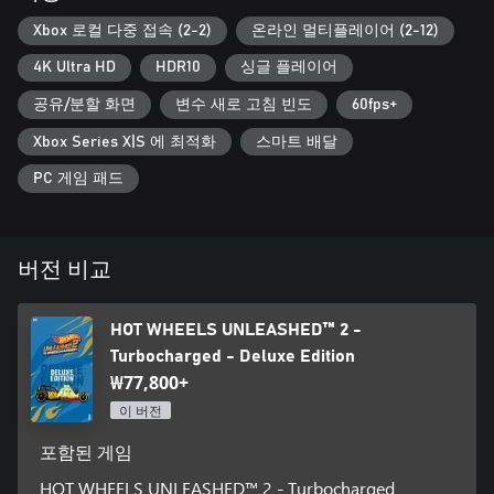
쫓으세요. 아니면 그냥 장애물을 피할 때 쓰거나요!
Xbox 로컬 다중 접속 (2-2)
온라인 멀티플레이어 (2-12)
신규 점프 기술로 막히는 도로를 건너뛰거나 새로운 비밀 지름길
을 찾을 수 있습니다!
4K Ultra HD
HDR10
싱글 플레이어
원하는 대로
공유/분할 화면
변수 새로 고침 빈도
60fps+
모든 레이스를 순수하게 아드레날린으로만 채우고 싶은 대담한
Xbox Series X|S 에 최적화
스마트 배달
사람인가요? 아니면 한계를 시험해 보고 싶은 사람인가요? 방금
"거대한 충돌이 좋다"라고 하셨나요? 그렇다면 HOT WHEELS
PC 게임 패드
UNLEASHED™ 2 - Turbocharged가 이 모든 것뿐만 아니라 그 이
상을 실현시켜 드립니다. 여러분이 원하는 "재미"가 무엇이든 다
양한 게임 모드를 온/오프라인에서.
버전 비교
창의력을 발산하세요!
많은 찬사를 받은 에디터 모드가 돌아왔습니다! 강력한 트랙 에디
터로 꿈에 그리던 트랙을 만들거나 커뮤니티에서 다른 사람이 만
HOT WHEELS UNLEASHED™ 2 -
든 최고의 작품을 사용하세요!
Turbocharged - Deluxe Edition
물론 아름다운 트랙은 멋진 차를 부르죠. 새롭게 개선된 리버리
₩77,800+
에디터와 스티커 에디터와 같은 도구로 차량을 디자인하고 패턴
과 모양을 저장해 나만의 걸작을 만들 수 있습니다. 분명 여러분
이 버전
의 상상력이라면 최고의 작품이 탄생할 겁니다!
포함된 게임
완전히 새로운 이야기
HOT WHEELS UNLEASHED™ 2 - Turbocharged