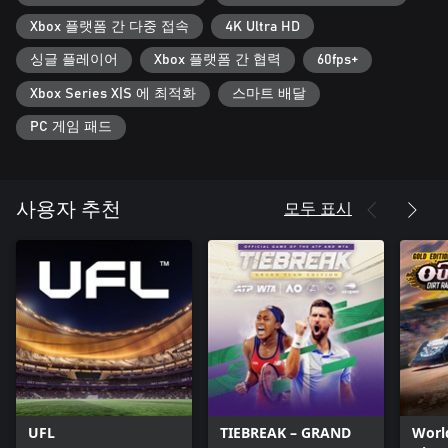
[상품 내용]
Xbox 플랫폼 간 다중 접속
4K Ultra HD
본 상품의 내용은 아래와 같습니다.
・eFootball™ 게임 본편
싱글 플레이어
Xbox 플랫폼 간 협력
60fps+
・에픽: Lamine Yamal(2024 스페인 국가대표) ×1(게임 내에서 사
Xbox Series X|S 에 최적화
스마트 배달
용할 수 있는 선수)
*특수 기술 ‘면도날 크로스’, 부스터 ‘정확도 +3’, 부스터 슬롯 보유
PC 게임 패드
・하이라이트 선수 ×10(게임 내에서 사용할 수 있는 선수)
*본 상품에 포함되는 하이라이트 선수 중 일부는 ‘eFootball™:
Lamine Yamal Edition 2026’에도 포함되어 있습니다.
・Exp. 4,000 토큰 ×22(선수 육성용 아이템)
모두 표시
사용자 추천
・유니폼: Lamine Yamal Edition 2026 [Deluxe] ×1
・아바타 아이콘: Lamine Yamal Edition 2026 [Deluxe] ×3종류
・아바타 배경: Lamine Yamal Edition 2026 [Deluxe] ×1종류
・경기장 설비 - 초대형 현수막: Lamine Yamal Edition 2026 ×1종
류
・경기장 설비 - 대형 소품: Lamine Yamal Edition 2026 ×1종류
*초대형 현수막은 경기 중에 서로의 팀 정보가 반영됩니다. 이로
인해 경기 외의 다른 화면에 표시되는 이미지와 다릅니다.
*본 상품에 포함되는 경기장 설비는 ‘eFootball™: Lamine Yamal
Edition 2026’에도 포함되어 있으나, 중복하여 획득할 수 없습니
다.
UFL
TIEBREAK – GRAND
Worl