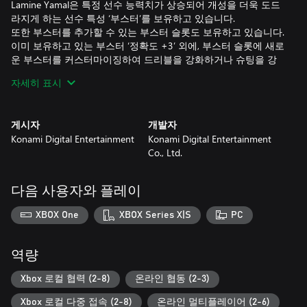
Lamine Yamal은 특정 선수 능력치가 상승되어 개성을 더욱 도드
라지게 하는 선수 특성 ‘부스터’를 보유하고 있습니다.
또한 부스터를 추가할 수 있는 부스터 슬롯도 보유하고 있습니다.
이미 보유하고 있는 부스터 ‘정확도 +3’ 외에, 부스터 슬롯에 새로
운 부스터를 커스터마이징하여 드리블을 강화하거나 슈팅을 강
화하고 본인 취향에 맞는 Lamine Yamal을 육성하여 플레이하십
자세히 표시
시오!
●이런 축구 게임을 찾고 있는 분에게 추천
게시자
개발자
기본 플레이 무료로 부담 없이 플레이
Konami Digital Entertainment
Konami Digital Entertainment
인기 축구 선수가 실명과 리얼한 외모로 등장
Co., Ltd.
전 세계의 사용자와 언제라도 대전을 즐기고 싶은 분
친구와 협력 플레이로 함께 즐거운 시간을 보내고 싶은 분
좋아하는 선수를 자신의 취향에 맞춰 육성하고 싶은 분
다음 사용자와 플레이
자신이 좋아하는 포메이션과 전술이 실제로 유용한지 시험해 보
고 싶은 분
XBOX One
XBOX Series X|S
PC
화려한 드리블과 패스로 상대를 제치고 강렬한 슛을 넣고 싶은 분
본인 취향의 경기장에서 싸우고 싶은 분
Pro Evolution Soccer (PES)를 플레이한 적이 있는 분
역량
본 상품은 게임 본편(기본 플레이 무료)과, 게임 본편에서 사용할
Xbox 로컬 협력 (2-8)
온라인 협동 (2-3)
수 있는 호화 아이템이 세트로 구성된 특별판입니다.
Xbox 로컬 다중 접속 (2-8)
온라인 멀티플레이어 (2-6)