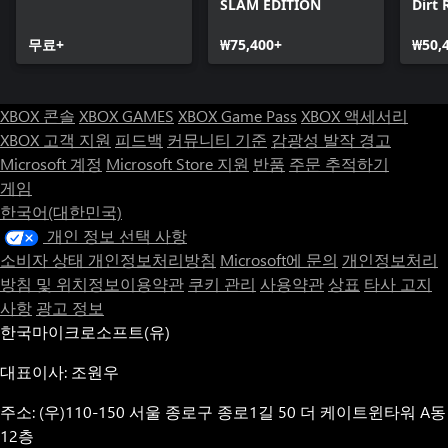
SLAM EDITION
Dirt 
또한 아래 보너스 아이템도 포함됩니다.
Editi
・eFootball™ 코인 450개(무료 코인/가상통화)
무료+
₩75,400+
₩50,
*본 상품을 구입한 계정에 한해 증정해 드립니다.
*본 상품의 판매 종료 일시는 2026/08/06 01:59:59 (UTC)입니다.
*상품과 보너스 아이템의 수령 기한은 2026/08/13 01:59:59
XBOX 콘솔
XBOX GAMES
XBOX Game Pass
XBOX 액세서리
(UTC)까지입니다.
XBOX 고객 지원
피드백
커뮤니티 기준
감광성 발작 경고
*상품 내용, 업데이트의 상세 정보는 ‘eFootball™ 게임 본편’에서
Microsoft 계정
Microsoft Store 지원
반품
주문 추적하기
확인할 수 있습니다.
게임
*본 세트에 포함되는 ‘eFootball™ 게임 본편’은 기본 플레이 무료
버전으로 입수할 수 있습니다.
한국어(대한민국)
개인 정보 선택 사항
새로운 기능과 모드 추가, 게임 플레이와 이벤트 업데이트가 다수
소비자 상태 개인정보처리방침
Microsoft에 문의
개인정보처리
예정되어 있습니다. 상세 정보는 ‘eFootball™’ 공식 사이트에서 알
방침 및 위치정보이용약관
쿠키 관리
사용약관
상표
타사 고지
려 드리겠습니다.
사항
광고 정보
*거주 국가/지역이 아래에 해당하는 유저께서는 eFootball™ 코인
한국마이크로소프트(유)
을 사용하는 루트 박스 콘텐츠를 이용하실 수 없습니다.
벨기에, 브라질 (18세 미만)
대표이사: 조원우
*본 게임에서는 eFootball™ 코인을 구입할 수 있습니다.
eFootball™ 코인을 사용하여 랜덤으로 선택된 선수를 영입하거나
주소: (우)110-150 서울 종로구 종로1길 50 더 케이트윈타워 A동
팩을 구입할 수 있습니다.
12층