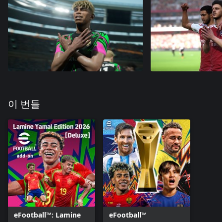
이 번들
eFootball™: Lamine
eFootball™