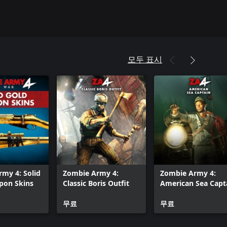
모두 표시
my 4: Solid
Zombie Army 4:
Zombie Army 4:
pon Skins
Classic Boris Outfit
American Sea Capt
Character
무료
무료