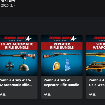
출시 날짜
2020. 2. 4.
Zombie Army 4: FG-
Zombie Army 4:
Zombie Ar
42 Automatic Rifle
Repeater Rifle Bundle
Gold Wea
Bundle
무료
무료
무료