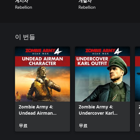
게시자
개발자
Rebellion
Rebellion
이 번들
Zombie Army 4:
Zombie Army 4:
Undead Airman
Undercover Karl
Character
Outfit
무료
무료