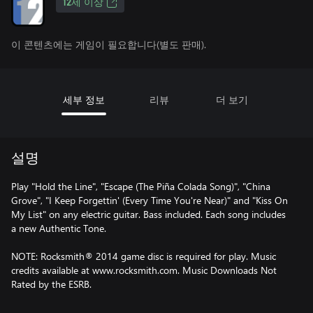
12세 이상
이 콘텐츠에는 게임이 필요합니다(별도 판매).
세부 정보
리뷰
더 보기
설명
Play "Hold the Line", "Escape (The Piña Colada Song)", "China
Grove", "I Keep Forgettin' (Every Time You're Near)" and "Kiss On
My List" on any electric guitar. Bass included. Each song includes
a new Authentic Tone.
NOTE: Rocksmith® 2014 game disc is required for play. Music
credits available at www.rocksmith.com. Music Downloads Not
Rated by the ESRB.