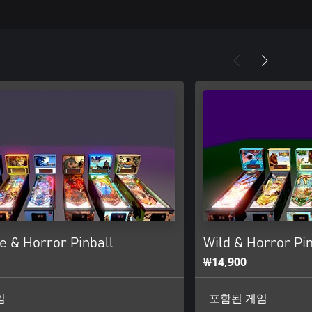
e & Horror Pinball
Wild & Horror Pin
₩14,900
임
포함된 게임