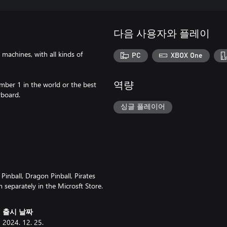
다음 사용자와 플레이
 machines, with all kinds of
PC
XBOX One
mber 1 in the world or the best
역량
rboard.
싱글 플레이어
 Pinball, Dragon Pinball, Pirates
m separately in the Microsft Store.
출시 날짜
2024. 12. 25.