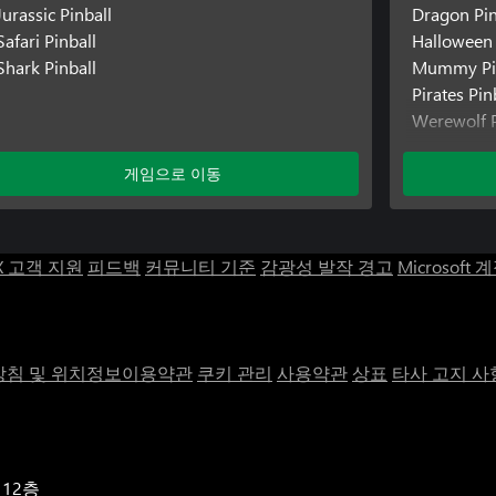
Jurassic Pinball
Dragon Pin
Safari Pinball
Halloween 
Shark Pinball
Mummy Pi
Pirates Pin
Werewolf P
Titans Pinb
게임으로 이동
X 고객 지원
피드백
커뮤니티 기준
감광성 발작 경고
Microsoft 
침 및 위치정보이용약관
쿠키 관리
사용약관
상표
타사 고지 사
 12층