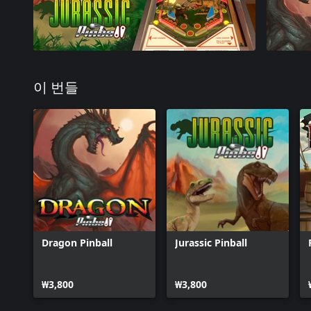
이 번들
Dragon Pinball
Jurassic Pinball
₩3,800
₩3,800