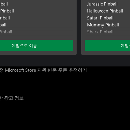
ball
Jurassic Pinball
Pinball
Halloween Pinball
nball
Safari Pinball
ball
Mummy Pinball
inball
Shark Pinball
all
Werewolf Pinball
게임으로 이동
게임
계정
Microsoft Store 지원
반품
주문 추적하기
항
광고 정보