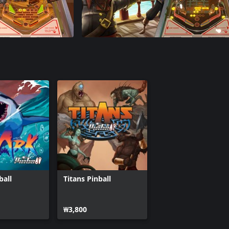
ball
Titans Pinball
₩3,800