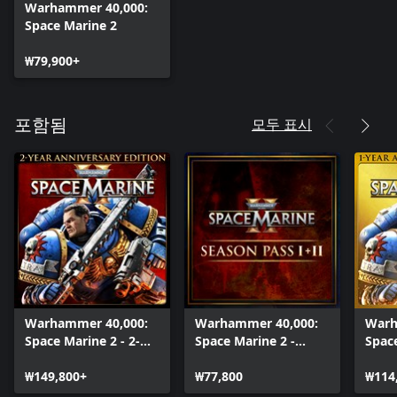
Warhammer 40,000:
Space Marine 2
₩79,900+
모두 표시
포함됨
Warhammer 40,000:
Warhammer 40,000:
Warh
Space Marine 2 - 2-
Space Marine 2 -
Space
Year Anniversary
Season Pass 1 + 2
Year
Edition
₩149,800+
₩77,800
Editi
₩114