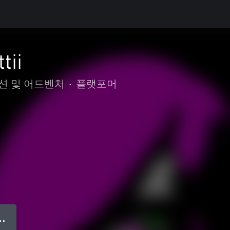
tii
션 및 어드벤처
•
플랫포머
● ●