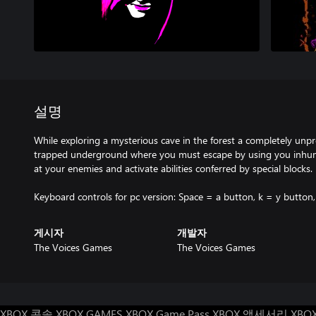
설명
While exploring a mysterious cave in the forest a completely unpr
trapped underground where you must escape by using you inhuma
at your enemies and activate abilities conferred by special blocks.
Keyboard controls for pc version: Space = a button, k = y button,
게시자
개발자
The Voices Games
The Voices Games
XBOX 콘솔
XBOX GAMES
XBOX Game Pass
XBOX 액세서리
XBO