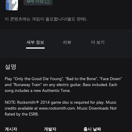
12세 이상
이 콘텐츠에는 게임이 필요합니다(별도 판매).
세부 정보
리뷰
더 보기
설명
Play "Only the Good Die Young", "Bad to the Bone", "Face Down"
and "Runaway Train" on any electric guitar. Bass included. Each
song includes a new Authentic Tone.
NOTE: Rocksmith® 2014 game disc is required for play. Music
credits available at www.rocksmith.com. Music Downloads Not
Rated by the ESRB.
게시자
개발자
출시 날짜