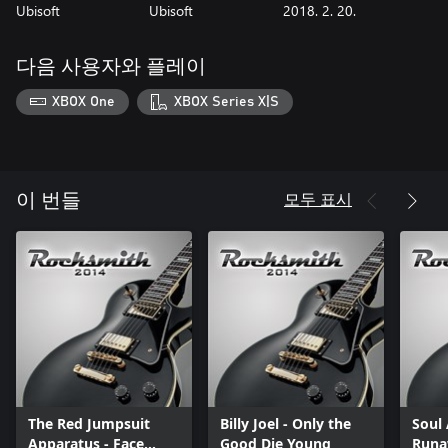
Ubisoft
Ubisoft
2018. 2. 20.
다음 사용자와 플레이
XBOX One
XBOX Series X|S
모두 표시
이 번들
The Red Jumpsuit
Billy Joel - Only the
Soul
Apparatus - Face
Good Die Young
Runa