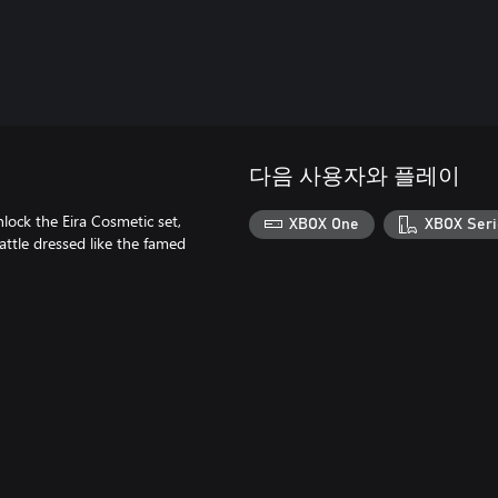
다음 사용자와 플레이
lock the Eira Cosmetic set,
XBOX One
XBOX Seri
attle dressed like the famed