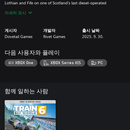
Lothian and Fife on one of Scotland’s last diesel-operated
commuter lines. Travel across the brand new Levenmouth Rail
자세히 표시
Link, a bonus 5-mile extension which opened in 2024, adding 2
more stations to the Fife Circle network!
게시자
개발자
출시 날짜
Dovetail Games
Rivet Games
2025. 9. 30.
다음 사용자와 플레이
XBOX One
XBOX Series X|S
PC
함께 일하는 사람