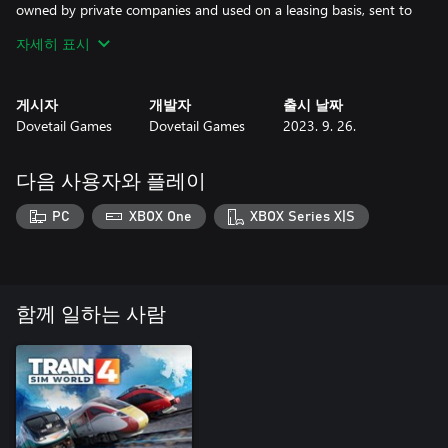
owned by private companies and used on a leasing basis, sent to
operators when they are in need of some additional motive
자세히 표시
power. In Train Sim World 3, TSG’s G6 Shunter is used as a DB
locomotive rented directly from the manufacturer, performing
complex shunting duties on the busy Rhein-Ruhr Osten route.
게시자
개발자
출시 날짜
Dovetail Games
Dovetail Games
2023. 9. 26.
다음 사용자와 플레이
PC
XBOX One
XBOX Series X|S
함께 일하는 사람