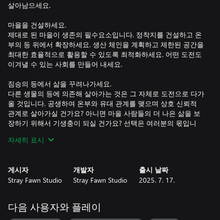
살아남으세요.
마을을 건설하세요.
제대로 된 마을이 생존의 필수요소입니다. 정착지를 건설하고 온
부의 등 위에서 확장하세요. 생산 체인을 계획하고 제한된 공간을
최대한 효율적으로 활용할 수 있도록 최적화하세요. 어떤 도전도
이겨낼 수 있는 사회를 만들어 내세요.
짐승의 등에서 삶을 꾸려나가세요.
다른 생물의 등에 의존해 살아가는 것은 그 자체로 도전으로 다가
올 것입니다. 공생하여 온부와 유대 관계를 맺으며 상호 신뢰적
관계로 살아가실 건가요? 아니면 마을 사람들의 더 나은 삶을 보
장하기 위해서 기생충이 되실 건가요? 선택은 여러분의 몫입니
다.
자세히 표시
다양한 환경을 발견하세요.
각각의 독특한 기후를 가진 지역과 기회 및 위협이 있는 다양한
게시자
개발자
출시 날짜
환경을 지나며 여행하고 마을을 지속적으로 적응시키세요. 환경
Stray Fawn Studio
Stray Fawn Studio
2025. 7. 17.
을 정찰하고 희귀 자원과 고대 유물을 수집하기 위해 원정대를 보
내세요.
다음 사용자와 플레이
새로운 기술을 연구하세요.