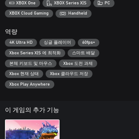
오랫동안 잊혀졌던 옛 세계의 잔재에는 주민들이 발굴해낼 수 있
XBOX One
XBOX Series X|S
PC
는 지식들이 있습니다. 이러한 기술을 찾고 연구하세요. 하지만
진보는 양날의 검이 될 수 있으니 현명하게 사용하세요.
XBOX Cloud Gaming
Handheld
황무지에서 살아남으세요.
역량
비록 유독성 포자와 무자비한 날씨, 흡혈 기생충과 많은 도전들이
당신에게 불리하게 작용하겠지만, 당신의 주민과 온부 모두의 생
4K Ultra HD
싱글 플레이어
60fps+
존을 보장하세요.
Xbox Series X|S 에 최적화
스마트 배달
최신 게임 상태와, 문제 보고 및 의견 제출 방법에 대한 자세한 내
용은 www.thewanderingvillage.com 에서 확인할 수 있습니다.
본체 키보드 및 마우스
Xbox 도전 과제
Xbox 현재 상태
Xbox 클라우드 저장
Xbox Play Anywhere
이 게임의 추가 기능