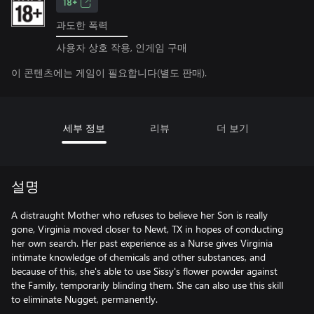
18+
과도한 폭력
사용자 상호 작용, 인게임 구매
이 콘텐츠에는 게임이 필요합니다(별도 판매).
세부 정보
리뷰
더 보기
설명
A distraught Mother who refuses to believe her Son is really
gone, Virginia moved closer to Newt, TX in hopes of conducting
her own search. Her past experience as a Nurse gives Virginia
intimate knowledge of chemicals and other substances, and
because of this, she's able to use Sissy's flower powder against
the Family, temporarily blinding them. She can also use this skill
to eliminate Nugget, permanently.