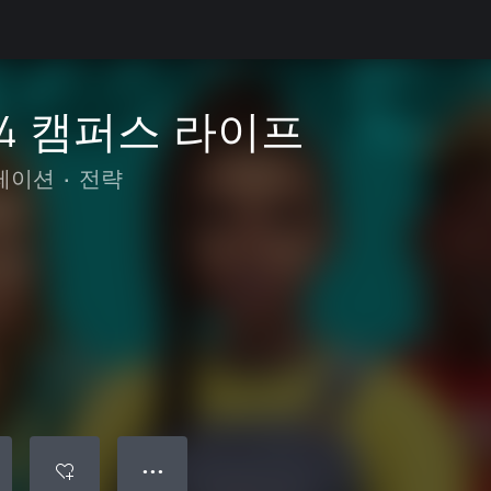
™ 4 캠퍼스 라이프
레이션
•
전략
● ● ●