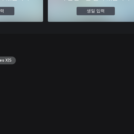
입력
생일 입력
es X|S