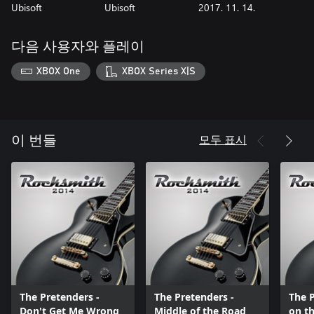
Ubisoft
Ubisoft
2017. 11. 14.
다음 사용자와 플레이
XBOX One
XBOX Series X|S
모두 표시
이 번들
The Pretenders -
The Pretenders -
The P
Don't Get Me Wrong
Middle of the Road
on t