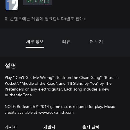
12세 이상
이 콘텐츠에는 게임이 필요합니다(별도 판매).
세부 정보
리뷰
더 보기
설명
Play "Don't Get Me Wrong", "Back on the Chain Gang", "Brass in
Pocket", "Middle of the Road", and "I'll Stand by You" by The
Pretenders on any electric guitar. Each song includes a new
Authentic Tone.
NOTE: Rocksmith® 2014 game disc is required for play. Music
credits available at www.rocksmith.com.
게시자
개발자
출시 날짜