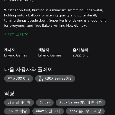
Whether on foot, hurtling in a minecart, swimming underwater,
holding onto a balloon, or altering gravity and quite literally
turning things upside down, Super Perils of Baking is a food fight
for everyone... and True Bakers will find New Game+,
Achievements, and tons of collectibles to keep them busy post\-
자세히 표시
adventure, too.
게시자
개발자
출시 날짜
Lillymo Games
Lillymo Games
2022. 6. 3.
다음 사용자와 플레이
XBOX One
XBOX Series X|S
역량
싱글 플레이어
60fps+
Xbox Series X|S 에 최적화
스마트 배달
Xbox 도전 과제
Xbox 클라우드 저장