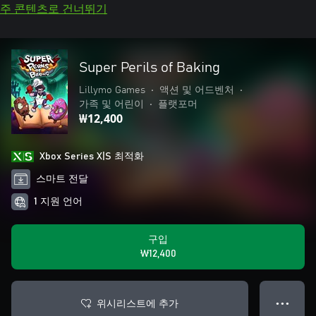
주 콘텐츠로 건너뛰기
Super Perils of Baking
Lillymo Games
•
액션 및 어드벤처
•
가족 및 어린이
•
플랫포머
₩12,400
Xbox Series X|S 최적화
스마트 전달
1 지원 언어
구입
₩12,400
위시리스트에 추가
● ● ●