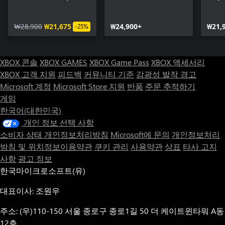
₩28,900
₩21,675
₩24,900+
₩21,
-25%
XBOX 콘솔
XBOX GAMES
XBOX Game Pass
XBOX 액세서리
XBOX 고객 지원
피드백
커뮤니티 기준
감광성 발작 경고
Microsoft 계정
Microsoft Store 지원
반품
주문 추적하기
게임
한국어(대한민국)
개인 정보 선택 사항
소비자 상태 개인정보처리방침
Microsoft에 문의
개인정보처리
방침 및 위치정보이용약관
쿠키 관리
사용약관
상표
타사 고지
사항
광고 정보
한국마이크로소프트(유)
대표이사: 조원우
주소: (우)110-150 서울 종로구 종로1길 50 더 케이트윈타워 A동
12층