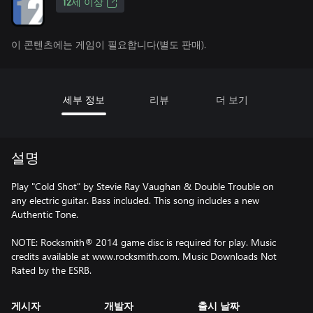
12세 이상
이 콘텐츠에는 게임이 필요합니다(별도 판매).
세부 정보
리뷰
더 보기
설명
Play "Cold Shot" by Stevie Ray Vaughan & Double Trouble on
any electric guitar. Bass included. This song includes a new
Authentic Tone.
NOTE: Rocksmith® 2014 game disc is required for play. Music
credits available at www.rocksmith.com. Music Downloads Not
Rated by the ESRB.
게시자
개발자
출시 날짜