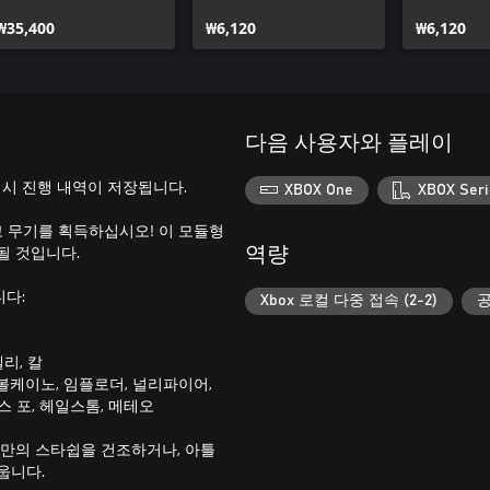
& 빙결 광선 MK2 무기
& Mk.2 
₩35,400
팩
₩6,120
₩6,120
다음 사용자와 플레이
 시 진행 내역이 저장됩니다.
XBOX One
XBOX Seri
고 무기를 획득하십시오! 이 모듈형
될 것입니다.
역량
다:
Xbox 로컬 다중 접속 (2-2)
공
엘리, 칼
 볼케이노, 임플로더, 널리파이어,
스 포, 헤일스톰, 메테오
끌며 당신만의 스타쉽을 건조하거나, 아틀
웁니다.