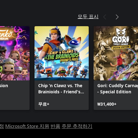
 Battle for Atlas™ - 레비 조종사 팩
Battle for Atlas™ - 랜스 함선 팩
모두 표시
 Battle for Atlas™ - 쇼크웨이브 & 가우
 무기 팩
Battle for Atlas™ - 칼 조종사 팩
sion
Chip ‘n Clawz vs. The
Gori: Cuddly Carna
Brainioids - Friend's
- Special Edition
Pass
무료+
₩31,400+
계정
Microsoft Store 지원
반품
주문 추적하기