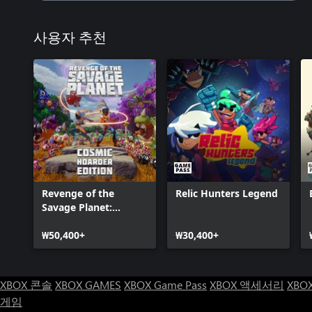
사용자 추천
Revenge of the
Relic Hunters Legend
Savage Planet:
Cosmic Hoarder
Edition
₩50,400+
₩30,400+
XBOX 콘솔
XBOX GAMES
XBOX Game Pass
XBOX 액세서리
XBO
게임