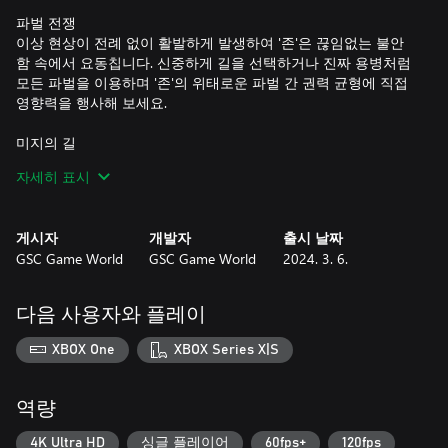
파벌 전쟁
이상 현상이 전례 없이 활발하게 발생하여 '존'은 끊임없는 불안
함 속에서 요동칩니다. 신중하게 길을 선택하거나 진짜 용병처럼
모든 파벌을 이용하며 '존'의 위태로운 파벌 간 권력 균형에 직접
영향력을 행사해 보세요.
미지의 길
늪지대, 리만스크, 붉은 숲에서 잊혀진 구역과 비밀을 밝혀내며
자세히 표시
미지의 영역으로 모험을 떠나 보세요. 새로운 무기 및 향상된 장
비 업그레이드 기능과 혁신적인 아티팩트 수집 기능을 갖춘 무기
시스템을 활용하세요.
게시자
개발자
출시 날짜
GSC Game World
GSC Game World
2024. 3. 6.
과거의 미스터리를 밝혀내라
원작 'Shadow of Chornobyl'과 직접적으로 연관된 더 깊은 비밀을
파헤치고, 미래 사건의 무대가 되는 사건을 직접 목도하세요. 과
다음 사용자와 플레이
거의 모습을 그대로 보존한 전설적인 장소들을 탐험하고 상징적
인 캐릭터와 만나세요.
XBOX One
XBOX Series X|S
즐거운 사냥 되시길, 스토커!
역량
4K Ultra HD
싱글 플레이어
60fps+
120fps