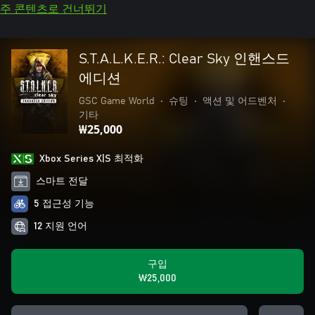
주 콘텐츠로 건너뛰기
S.T.A.L.K.E.R.: Clear Sky 인핸스드
에디션
GSC Game World
•
슈팅
•
액션 및 어드벤처
•
기타
₩25,000
Xbox Series X|S 최적화
스마트 전달
5 접근성 기능
12 지원 언어
구입
₩25,000