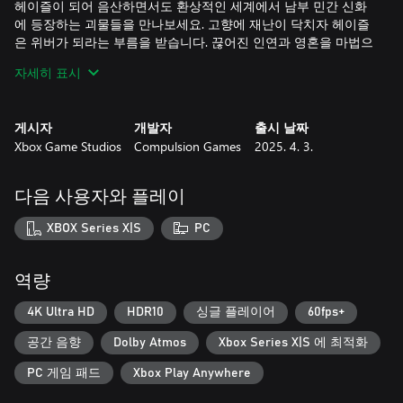
헤이즐이 되어 음산하면서도 환상적인 세계에서 남부 민간 신화
에 등장하는 괴물들을 만나보세요. 고향에 재난이 닥치자 헤이즐
은 위버가 되라는 부름을 받습니다. 끊어진 인연과 영혼을 마법으
로 다시 잇는 자로서 새로운 능력을 부여받은 헤이즐은 이제 위험
자세히 표시
한 괴물들과 맞서 싸우고, 자신의 가족이 지닌 과거의 얽힌 실타
래를 풀어내야 합니다. 혹시나 운이 좋으면 헤이즐도 새로운 고향
처럼 느껴지는 곳을 찾아낼 수 있을지도요.
게시자
개발자
출시 날짜
Xbox Game Studios
Compulsion Games
2025. 4. 3.
어둡고 현대적인 민간 설화
프로스페로를 강타한 허리케인으로 인해 헤이즐은 기억이 실체
가 되는 남부 고딕의 세계로 빨려 들어갑니다. 이 세계에서 헤이
다음 사용자와 플레이
즐은 어머니를 구하고 고향을 지키기 위해 현대적으로 재해석된
민간 설화 속으로 모험을 떠나게 되며 가족, 역사, 그리고 과거의
XBOX Series X|S
PC
유산을 자신의 정체성과 하나로 엮어내야 합니다.
전설의 괴물들과의 대결
역량
고대의 힘으로 괴물을 복원하고 이 괴물들을 집어삼킨 아픔을 밝
혀내세요. 위버의 마법을 사용해 무시무시한 유령과 맞서 싸우고,
4K Ultra HD
HDR10
싱글 플레이어
60fps+
남부의 다양한 지역을 탐험하며, 위대한 태피스트리의 찢어진 곳
공간 음향
Dolby Atmos
Xbox Series X|S 에 최적화
을 다시 직조하세요.
PC 게임 패드
Xbox Play Anywhere
남부 고딕의 섬뜩한 아름다움
아름답지만 이제는 퇴락해 버린 프로스페로 지역과 그곳의 주민