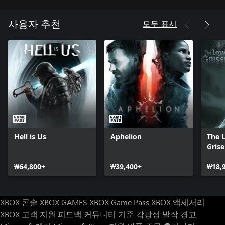
들을 만나보세요. 복잡하고 풍요로운 남부의 역사에서 영감을 얻
은 정교한 비주얼 스타일과 감동적인 서사, 몰입감 넘치는 음악을
모두 표시
사용자 추천
직접 체험하세요.
Hell is Us
Aphelion
The 
Grise
₩64,800+
₩39,400+
₩18,
XBOX 콘솔
XBOX GAMES
XBOX Game Pass
XBOX 액세서리
XBOX 고객 지원
피드백
커뮤니티 기준
감광성 발작 경고