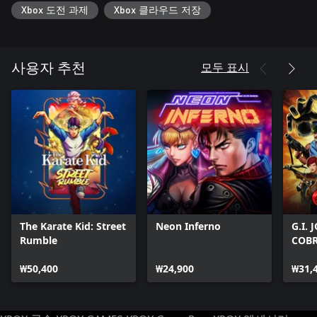
Xbox 도전 과제
Xbox 클라우드 저장
모두 표시
사용자 추천
The Karate Kid: Street
Neon Inferno
G.I.
Rumble
COB
₩50,400
₩24,900
₩31,