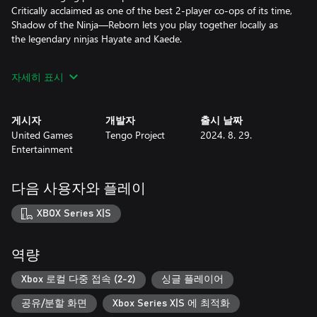
Critically acclaimed as one of the best 2-player co-ops of its time,
Shadow of the Ninja—Reborn lets you play together locally as
the legendary ninjas Hayate and Kaede.
In addition to the contributions of Tengo Project, this remake
자세히 표시
also features Iku Mizutani, the star composer who helped create
the iconic Natsume sound and renowned tracks for various NES
games. Fans of Mr. Mizutani and retro gamers across the world
게시자
개발자
출시 날짜
will find delight in his renowned guitar riffs and fast-paced retro
United Games
Tengo Project
2024. 8. 29.
melodies!
Entertainment
Our fearless heroes, Hayate and Kaede have undergone a
massive visual upgrade over their original 8-bit models. And the
다음 사용자와 플레이
improvements don’t stop there: From the deadly foes to the no-
less deadly stages, every part of this title has been faithfully
XBOX Series X|S
recreated in stunning high-quality sprites.
So, cloak yourself in shadows and slash your way through a
역량
treacherous concrete jungle of the future in this dark action gem
Xbox 로컬 다중 접속 (2-2)
싱글 플레이어
공유/분할 화면
Xbox Series X|S 에 최적화