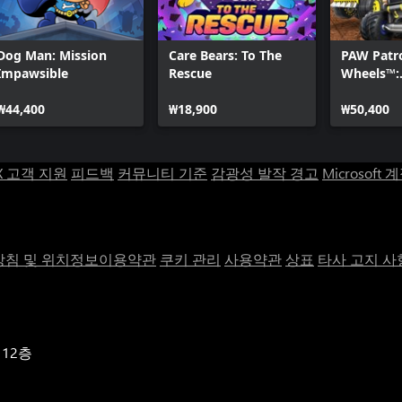
Dog Man: Mission
Care Bears: To The
PAW Patr
Impawsible
Rescue
Wheels™:
Champion
₩44,400
₩18,900
₩50,400
X 고객 지원
피드백
커뮤니티 기준
감광성 발작 경고
Microsoft 
침 및 위치정보이용약관
쿠키 관리
사용약관
상표
타사 고지 사
 12층