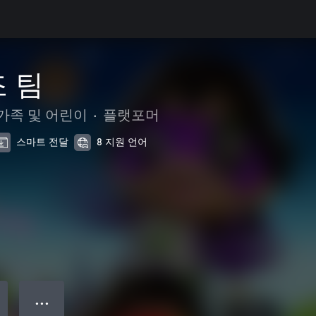
조 팀
가족 및 어린이
•
플랫포머
스마트 전달
8 지원 언어
● ● ●