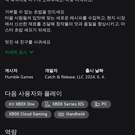
거부할 수 없는 초밥을 만드세요
마을 사람들의 입맛에 맞는 새로운 레시피를 수집하고, 현지 시장
에서 신선한 재료를 조달해 창작물의 맛과 품질을 향상시키고, 마
스터 초밥 셰프가 되세요.
멋진 새 친구를 사귀세요
커피 한 잔을 마시며 롤링 힐스 주민들과 친분을 맺고 그들의 일
자세히 표시
상 생활에 도움을 주세요. 함께라면 마을 주민 모두의 삶을 더 좋
게 개선할 수 있습니다!
게시자
개발자
출시 날짜
레스토랑의 꿈을 실현하세요
Humble Games
Catch & Release, LLC
2024. 6. 4.
고객에게 서비스를 제공하면서 번잡함 속으로 뛰어들어 코인과
뛰어난 리뷰를 받으세요. 보너스를 부여하고 스타일을 표현하는
장식으로 레스토랑을 꾸며보세요.
다음 사용자와 플레이
XBOX One
XBOX Series X|S
PC
XBOX Cloud Gaming
Handheld
역량