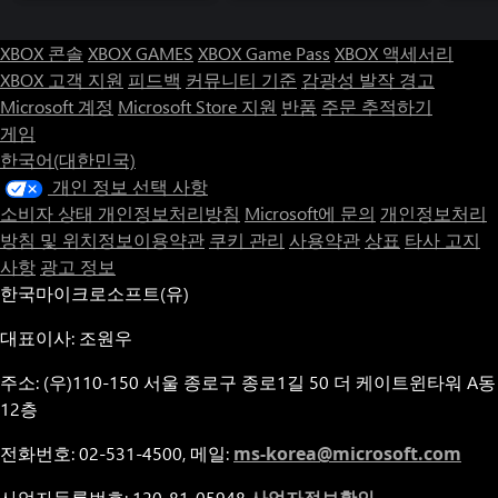
XBOX 콘솔
XBOX GAMES
XBOX Game Pass
XBOX 액세서리
XBOX 고객 지원
피드백
커뮤니티 기준
감광성 발작 경고
Microsoft 계정
Microsoft Store 지원
반품
주문 추적하기
게임
한국어(대한민국)
개인 정보 선택 사항
소비자 상태 개인정보처리방침
Microsoft에 문의
개인정보처리
방침 및 위치정보이용약관
쿠키 관리
사용약관
상표
타사 고지
사항
광고 정보
한국마이크로소프트(유)
대표이사: 조원우
주소: (우)110-150 서울 종로구 종로1길 50 더 케이트윈타워 A동
12층
전화번호: 02-531-4500, 메일:
ms-korea@microsoft.com
사업자등록번호: 120-81-05948
사업자정보확인