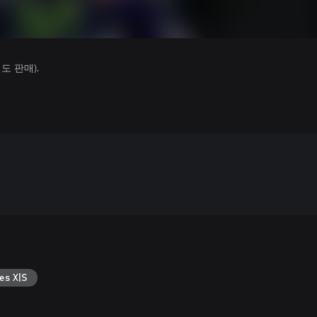
 판매).
es X|S