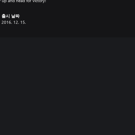
v up and head for victory!
출시 날짜
2016. 12. 15.