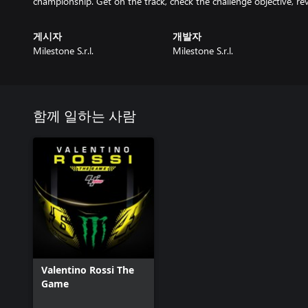
championship. Get on the track, check the challenge objective, re
게시자
개발자
Milestone S.r.l.
Milestone S.r.l.
함께 일하는 사람
Valentino Rossi The
Game