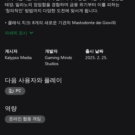
태양, 밀라노의 장엄함을 경험하며 금융 위기부터 이를 피하는
'창의적인' 방법까지 다양한 도전에 맞서게 됩니다.
• 클래식 치크: 8개의 새로운 기관차 Mastodonte dei Giovi와
Signorine FS Class 640 II 중에서 선택하세요.
자세히 표시
• 로마, 나폴리, 밀라노: 이 DLC에는 다양한 접근 방식으로 3개의
종합적인 음성 시나리오가 포함되어 있습니다: "Bella Roma"
게시자
개발자
출시 날짜
(1850년대 시작), "Per la Famiglia"(1870년대 시작), "Milano
Kalypso Media
Gaming Minds
2025. 2. 25.
Magnifico"(1880년대 시작).
Studios
• 안전벨트를 매세요: 이탈리아 전역을 보여주는 하나의 방대한
지도 또는 이탈리아 북부와 남부를 아우르는 두 개의 매우 상세한
다음 사용자와 플레이
지도를 통해 이탈리아의 시골을 탐험하세요.
PC
• 미식의 천국: 파스타와 그라파부터 희귀한 흰색 대리석까지 22
개의 새로운 지역 제품을 운송하세요.
역량
• 돌체 비타: 19곡의 새로운 징글과 트랙이 이탈리아의 달콤한 삶
으로 여러분을.
온라인 협동 게임