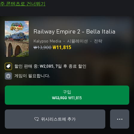
주 콘텐츠로 건너뛰기
Railway Empire 2 - Bella Italia
Kalypso Media
•
시뮬레이션
•
전략
₩13,900
₩11,815
할인 판매 중: ₩2,085, 7일 후 종료 할인
게임이 필요합니다.
구입
₩13,900
₩11,815
위시리스트에 추가
● ● ●