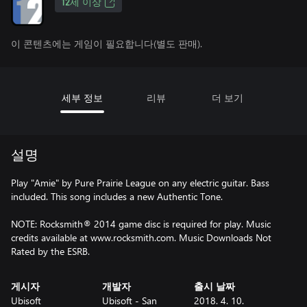
12세 이상
이 콘텐츠에는 게임이 필요합니다(별도 판매).
세부 정보
리뷰
더 보기
설명
Play "Amie" by Pure Prairie League on any electric guitar. Bass
included. This song includes a new Authentic Tone.
NOTE: Rocksmith® 2014 game disc is required for play. Music
credits available at www.rocksmith.com. Music Downloads Not
Rated by the ESRB.
게시자
개발자
출시 날짜
Ubisoft
Ubisoft - San
2018. 4. 10.