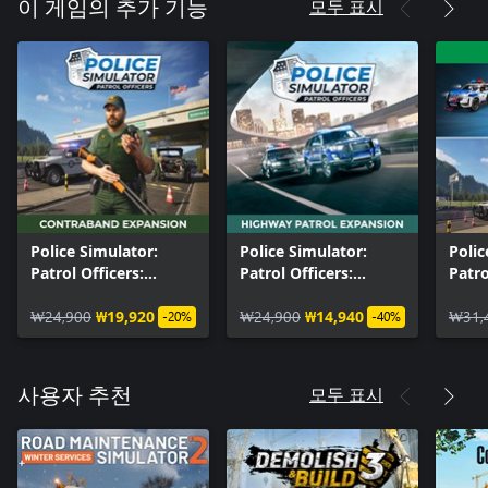
모두 표시
이 게임의 추가 기능
Police Simulator:
Police Simulator:
Polic
Patrol Officers:
Patrol Officers:
Patro
Contraband
Highway Patrol
Seas
Expansion
₩24,900
₩19,920
Expansion
₩24,900
₩14,940
₩31,
-20%
-40%
모두 표시
사용자 추천