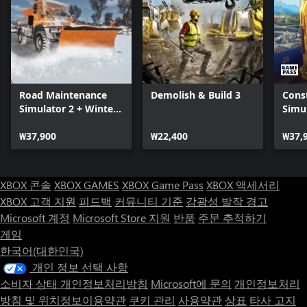
Road Maintenance
Demolish & Build 3
Cons
Simulator 2 + Winter
Simu
Services
₩37,900
₩22,400
₩37,
XBOX 콘솔
XBOX GAMES
XBOX Game Pass
XBOX 액세서리
XBOX 고객 지원
피드백
커뮤니티 기준
감광성 발작 경고
Microsoft 계정
Microsoft Store 지원
반품
주문 추적하기
게임
한국어(대한민국)
개인 정보 선택 사항
소비자 상태 개인정보처리방침
Microsoft에 문의
개인정보처리
방침 및 위치정보이용약관
쿠키 관리
사용약관
상표
타사 고지