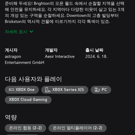
준비해 두세요! Brighton의 오픈 월드 속에서 순찰할 지역을 선택
해 안전을 유지하세요. 각 지역마다 다양한 이웃이 살고 있는 3개
의 개성 있는 구역을 순찰하세요. Downtown의 고층 빌딩부터
Brickston의 역사적 건물에 이르기까지 각각 특색이 있죠.
새로운 구역을 진행하고 잠금 해제하면 새로운 임무도 추가됩니
자세히 표시
다. 불법 주차된 차량에 범칙금을 부여하는 업무부터 시작하지만,
눈앞에서 사고가 발생할 수 있으니 대비하는 게 좋습니다. 생동감
넘치는 도시에서 다양한 임무를 만나게 될 겁니다. 지역 공원에서
게시자
개발자
출시 날짜
진행되는 마약 거래를 막거나, 불법적으로 벽에 그림을 그리는 그
astragon
Aesir Interactive
2024. 6. 18.
라피티 범법자를 추적하세요. 어떤 상황에든 대비해야 합니다. 버
Entertainment GmbH
스 정류장을 차 한 대가 가로막고 있는 수준의 일이더라도 말이
죠. 당신에게는 모든 임무를 해결해야 할 책임이 있습니다
Police Simulator: Patrol Officers Expansion을 통해 순찰 지역을 넓
다음 사용자와 플레이
히세요! 다양한 배경과 넓은 Franklin 주의 아름다움을 탐험하면
서 격렬한 고속도로 추격전을 벌이고, 빠르게 피트 매뉴버를 전개
XBOX One
XBOX Series X|S
PC
해 법을 어긴 상태로 도주하는 용의자를 전략적으로 저지하고, 더
많은 역동적인 경찰 시뮬레이션을 즐기세요. Brighton 경찰서와
XBOX Cloud Gaming
해당 경찰서에 근무하는 경관들은 이제 고속도로를 순찰하며 흥
미진진한 새 업무, 도전 정신을 자극하는 새로운 과제와 책임을
역량
맡을 수 있습니다. 도주하는 차량 도난범을 막아 달라는 요청이
왔을 때 스파이크 스트립이나 바리케이드 같은 새로운 도구를 사
온라인 협동 (2-2)
온라인 멀티플레이어 (2-2)
용할 수도 있죠.