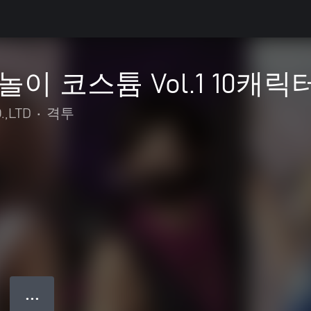
할놀이 코스튬 Vol.1 10캐릭
.,LTD
•
격투
● ● ●