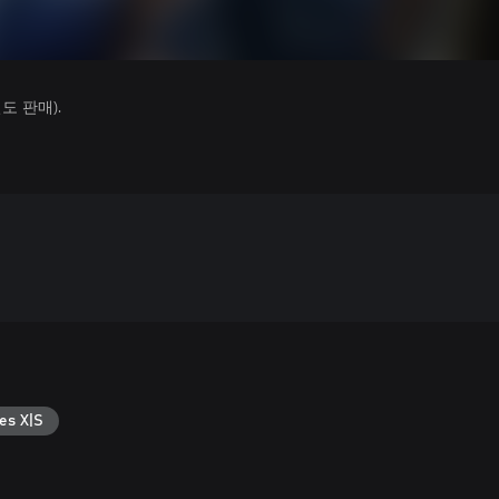
 판매).
es X|S