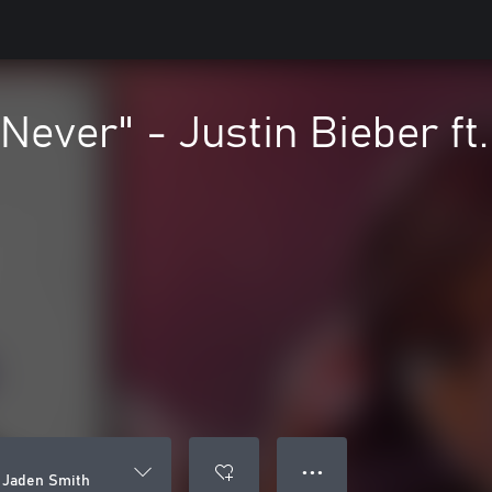
Never" - Justin Bieber ft
● ● ●
. Jaden Smith