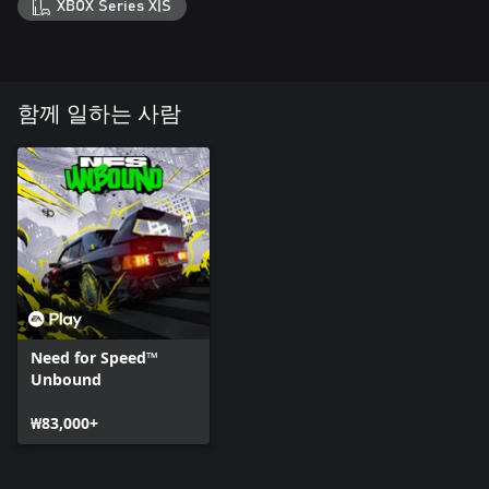
XBOX Series X|S
함께 일하는 사람
Need for Speed™
Unbound
₩83,000+