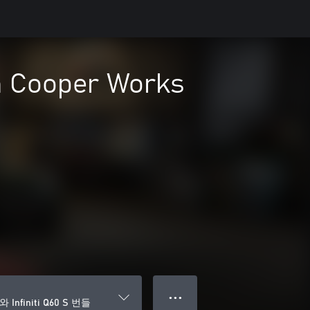
n Cooper Works
● ● ●
와 Infiniti Q60 S 번들