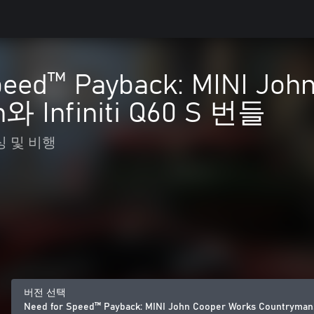
peed™ Payback: MINI Joh
와 Infiniti Q60 S 번들
 및 비행
버전 선택
Need for Speed™ Payback: MINI John Cooper Works Countryman