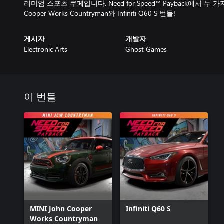
리미엄 스포츠 쿠페입니다. Need for Speed™ Payback에서 두 가
Cooper Works Countryman와 Infiniti Q60 S 번들!
게시자
개발자
Electronic Arts
Ghost Games
이 번들
MINI John Cooper
Infiniti Q60 S
Works Countryman