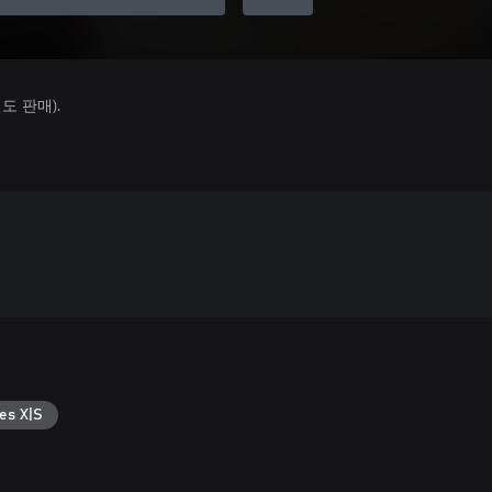
 판매).
es X|S