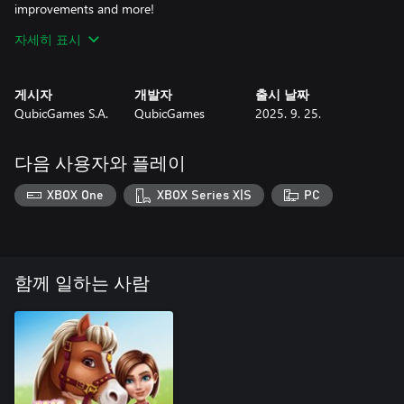
improvements and more!
자세히 표시
Boost your potential by partnering with Shadow and win
competitions with confidence, while looking like a true champion!
게시자
개발자
출시 날짜
QubicGames S.A.
QubicGames
2025. 9. 25.
다음 사용자와 플레이
XBOX One
XBOX Series X|S
PC
함께 일하는 사람