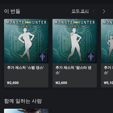
모두 표시
이 번들
추가 제스처 '스텝 댄스'
추가 제스처 '팝스타 댄
추가 
스'
스'
₩2,600
₩2,600
₩5,1
함께 일하는 사람