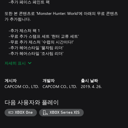
-추가 페이스 페인트 팩
또한 본 콘텐츠로 'Monster Hunter: World'에 아래의 무료 콘텐츠
가 추가됩니다.
-추가 제스처 팩 1
-무료 추가 스탬프 세트 '헌터 교류 세트'
-무료 추가 제스처 '수렵의 시간이다!'
-추가 헤어스타일 '물자팀 리더'
-추가 헤어스타일 '조사팀 리더'
-추가 헤어스타일 '접수원'
자세히 표시
-추가 헤어스타일 '대단장'
※본 세트에 포함되는 상품은 단품으로도 구입이 가능합니다. 중
게시자
개발자
출시 날짜
복구매에 주의하세요.
CAPCOM CO., LTD.
CAPCOM CO., LTD.
2019. 4. 26.
※'디럭스 키트' 및 유료/무료 '사냥꾼의 차림새 티켓'은 포함되지
다음 사용자와 플레이
XBOX One
XBOX Series X|S