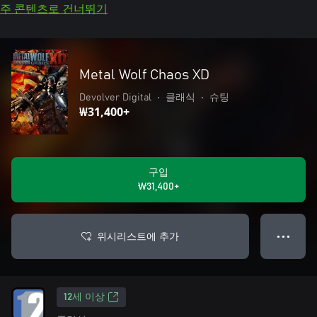
주 콘텐츠로 건너뛰기
Metal Wolf Chaos XD
Devolver Digital
•
클래식
•
슈팅
₩31,400+
구입
₩31,400+
위시리스트에 추가
● ● ●
12세 이상