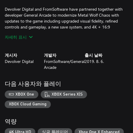
Devolver Digital and FromSoftware have partnered together with
developer General Arcade to modernize Metal Wolf Chaos with
updates to the game including upgraded visual fidelity, refined
controls and gameplay, a new save system, and 4K + 16:9
support for modern displays.
자세히 표시
게시자
개발자
출시 날짜
Devolver Digital
FromSoftware/General
2019. 8. 6.
Arcade
다음 사용자와 플레이
XBOX One
XBOX Series X|S
XBOX Cloud Gaming
역량
4K Ultra HD
싱글 플레이어
Xbox One X Enhanced