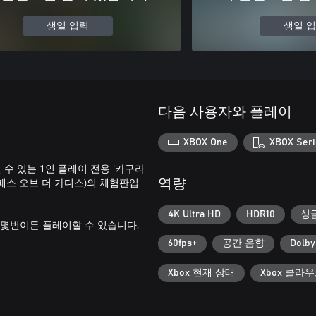
생일 입력
생일 
다음 사용자와 플레이
XBOX One
XBOX Seri
수 있는 1인 플레이 전용 '카구라
츠가미: 패스 오브 더 가디스)의 체험판입
역량
4K Ultra HD
HDR10
싱
 몇번이든 플레이할 수 있습니다.
60fps+
공간 음향
Dolby
Xbox 현재 상태
Xbox 클라