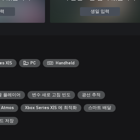
입력
생일 입력
es X|S
PC
Handheld
글 플레이어
변수 새로 고침 빈도
광선 추적
 Atmos
Xbox Series X|S 에 최적화
스마트 배달
우드 저장