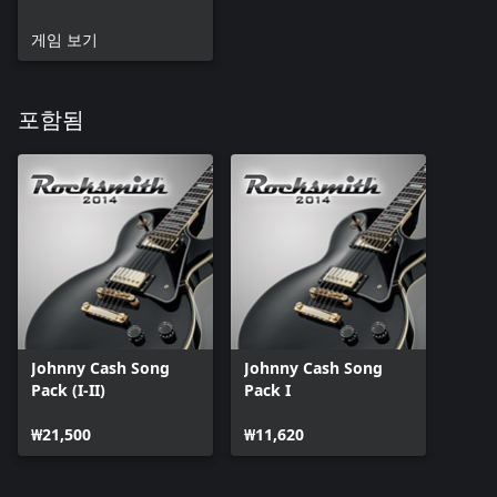
게임 보기
포함됨
Johnny Cash Song
Johnny Cash Song
Pack (I-II)
Pack I
₩21,500
₩11,620