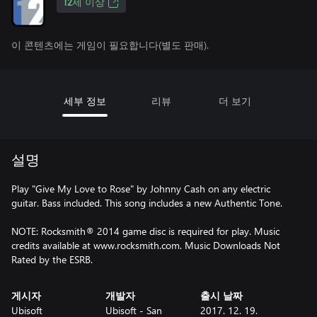
12세 이상
이 콘텐츠에는 게임이 필요합니다(별도 판매).
세부 정보
리뷰
더 보기
설명
Play "Give My Love to Rose" by Johnny Cash on any electric
guitar. Bass included. This song includes a new Authentic Tone.
NOTE: Rocksmith® 2014 game disc is required for play. Music
credits available at www.rocksmith.com. Music Downloads Not
Rated by the ESRB.
게시자
개발자
출시 날짜
Ubisoft
Ubisoft - San
2017. 12. 19.