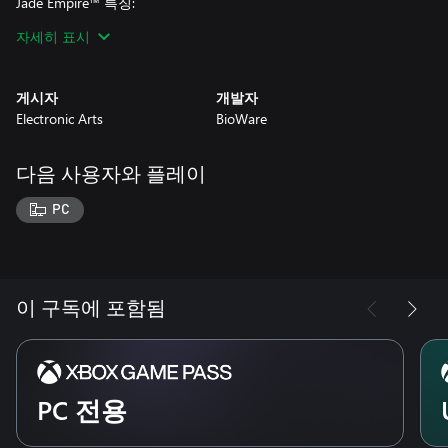
Jade Empire™ 특징:
자세히 표시
고대 중국의 신화와 전설로부터 영감을 받은 아름다운 그래픽의
게시자
개발자
환상적인 새로운 세계에서 잊을 수 없는 캐릭터와 함께 위대한 이
Electronic Arts
BioWare
야기와 모험을 경험하세요. Jade Empire를 통해 Mass Effect와
Dragon Age 시리즈의 제작사인 BioWare가 제공하는 깊고 풍부
한 스토리라인에 빠져보세요. 불길한 사건이 일어나 외딴 곳에 있
다음 사용자와 플레이
는 무술 학교의 평화로운 조화가 무너졌고, 드라마, 액션, 모험이
가득한 스토리로 당신을 이끌고 갑니다. 상세한 추종자와 다른
PC
NPC가 재미있는 이야기를 들려주고, 라이벌이 되고, 유혹을 하고,
적대감을 보이며 모험을 풍성하게 만들어 줍니다. 이야기의 시각
적 배경을 제공하는 무성한 환경, 수직으로 뚝 떨어진 절벽, 장대
한 스케일이 제공하는 압도적인 풍경을 놀라며 감상하세요. Jade
Empire의 가장 어두운 비밀을 지키는 거친 무법자, 사악한 마법
이 구독에 포함됨
사, 악마의 화신, 사악한 악당들과 맞서 싸우세요.
PC 전용
무술 마스터가 되세요! 여러가지 이야기가 기반이 된 롤플레잉 게
임을 만들며 얻은 지식을 활용한 개발사 바이오웨어는, 여러분이
무술 마스터의 길로 가는 여정을 제공합니다! 독특한 외모의 캐릭