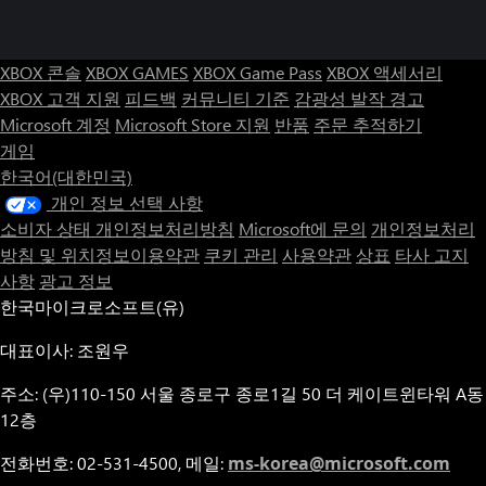
터, 어빌리티 스코어와 격투 스타일의 강력한 조합을 골라 보세
요. 선하고 악한 행동을 선택할 수 있고, 이 결정으로 평판이 쌓여
다른 캐릭터와 추종자들과의 대화 방향이 바뀝니다. 재미와 활기
XBOX 콘솔
XBOX GAMES
XBOX Game Pass
XBOX 액세서리
넘치는 세계의 무술 마스터가 되어 대의를 위한 추종자를 모으세
XBOX 고객 지원
피드백
커뮤니티 기준
감광성 발작 경고
요.
Microsoft 계정
Microsoft Store 지원
반품
주문 추적하기
게임
한국어(대한민국)
개인 정보 선택 사항
소비자 상태 개인정보처리방침
Microsoft에 문의
개인정보처리
방침 및 위치정보이용약관
쿠키 관리
사용약관
상표
타사 고지
사항
광고 정보
한국마이크로소프트(유)
대표이사: 조원우
주소: (우)110-150 서울 종로구 종로1길 50 더 케이트윈타워 A동
12층
전화번호: 02-531-4500, 메일:
ms-korea@microsoft.com