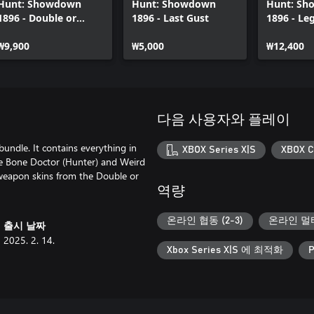
Hunt: Showdown
Hunt: Showdown
Hunt: S
1896 - Double or
1896 - Last Gust
1896 - Le
Nothing
Bayou
₩9,900
₩5,000
₩12,400
다음 사용자와 플레이
 bundle. It contains everything in
XBOX Series X|S
XBOX C
the Bone Doctor (Hunter) and Weird
 weapon skins from the Double or
역량
온라인 협동 (2-3)
온라인 멀티
출시 날짜
2025. 2. 14.
Xbox Series X|S 에 최적화