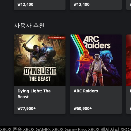
₩12,400
₩12,400
사용자 추천
Dying Light: The
ARC Raiders
Beast
₩77,900+
₩60,900+
XBOX 콘솔
XBOX GAMES
XBOX Game Pass
XBOX 액세서리
XBO