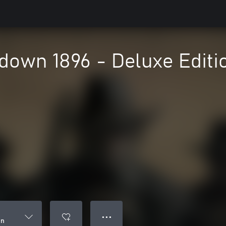
down 1896 - Deluxe Editi
● ● ●
on