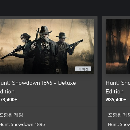
이 버전
unt: Showdown 1896 - Deluxe
Hunt: Sh
dition
Edition
73,400+
₩85,400+
포함된 게임
포함된 게
Hunt: Showdown 1896
Hunt: Sho