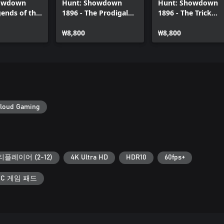
howdown
Hunt: Showdown
Hunt: Showdown
gends of the
1896 - The Prodigal
1896 - The Trick
Daughter
Shooter
₩8,800
₩8,800
loud Gaming
플레이어 (2-12)
4K Ultra HD
HDR10
60fps+
PC 게임 패드