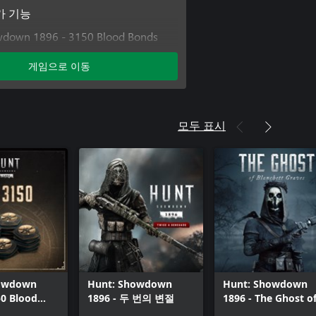
가 기능
wdown 1896 - 3150 Blood Bonds
wdown 1896 - Fear the Reaper
게임으로 이동
wdown 1896 - Meridian Turncoat
wdown 1896 - Double or Nothing
wdown 1896 - Last Gust
wdown 1896 - Legends of the
모두 표시
wdown 1896 - The Prodigal
down 1896 - The Trick Shooter
howdown
Hunt: Showdown
Hunt: Showdown
50 Blood
1896 - 두 번의 변절
1896 - The Ghost o
Blanchett Graves