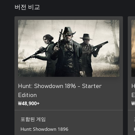
버전 비교
Hunt: Showdown 1896 - Starter
H
Edition
E
₩48,900+
₩
포함된 게임
Hunt: Showdown 1896