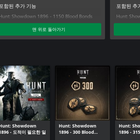
포함된 추가 기능
포함된 추
Hunt: Showdown 1896 - 1150 Blood Bonds
Hunt: Sho
Hunt: Showdown 1896 - Double or Nothing
Hunt: Sho
맨 위로 돌아가기
Hunt: Showdown 1896 - Last Gust
Hunt: Sho
Hunt: Showdown 1896 - Legends of the
Hunt: Sho
Bayou
Hunt: Sho
Hunt: Showdown 1896 - The Prodigal
Hunt: Sho
Daughter
Bayou
Hunt: Showdown 1896 - The Trick Shooter
Hunt: Sho
Daughter
Hunt: Show
Hunt: Showdown
Hunt: Showdown
Hunt: S
1896 - 도적이 필요한 일
1896 - 300 Blood
1896 - 31
Bonds
Bonds