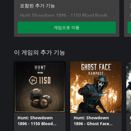
포함된 추가 기능
Hunt: Showdown 1896 - 1150 Blood Bonds
Hunt: Showdown 1896 - Last Gust
게임으로 이동
Hunt: Showdown 1896 - The Prodigal
Daughter
Hunt: Showdown 1896 - The Trick Shooter
이 게임의 추가 기능
Hunt: Showdown
Hunt: Showdown
1896 - 1150 Blood
1896 - Ghost Face
Bonds
Rampage