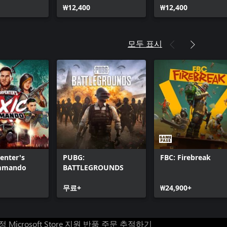
₩12,400
₩12,400
모두 표시
enter's
PUBG:
FBC: Firebreak
ommando
BATTLEGROUNDS
무료+
₩24,900+
계정
Microsoft Store 지원
반품
주문 추적하기