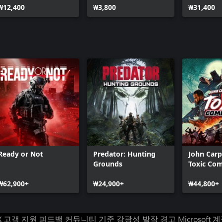
₩12,400
₩3,800
₩31,400
Ready or Not
Predator: Hunting
John Carp
Grounds
Toxic C
₩62,900+
₩24,900+
₩44,800+
X 고객 지원
피드백
커뮤니티 기준
감광성 발작 경고
Microsoft 